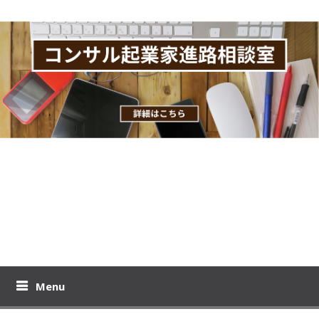
Skip
to
content
おりーのビジブロ！
プロモコンサル下居孝之のブログです。コンサル起業、教育ビジ
ネスの極意を公開！
Menu