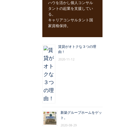
ハウを活かし個人コンサル
タントの起業を支援してい
る。
キャリアコンサルタント国
家資格保持。
賃貸がオトクな３つの理
由！
2020-11-12
新築グループホームをゲッ
ト。
2020-08-29