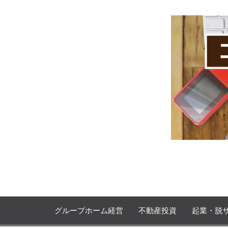
Skip
to
content
プロモコンサル下居孝之のブログ
おりーのビジブロ！
グループホーム経営
不動産投資
起業・脱