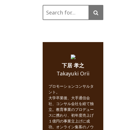
Search
for:
下居 孝之
Takayuki Orii
プロモーションコンサルタ
ント。
大学卒業後、大手通信会
社、コンサル会社を経て独
立。教育事業のプロデュー
スに携わり、初年度売上げ
１億円の事業立上げに成
功。オンライン集客のノウ