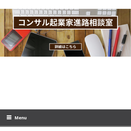
Skip
to
content
おりーのビジブロ！
プロモコンサル下居孝之のブログです。コンサル起業、教育ビジ
ネスの極意を公開！
Menu