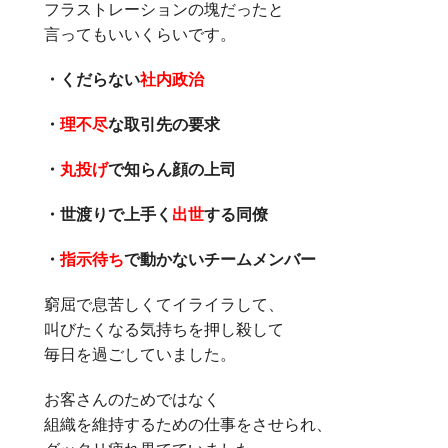
フラストレーションの塊だったと
言ってもいいくらいです。
・くだらない
社内政治
・
理不尽
な取引先の要求
・
丸投げ
で知らん顔の上司
・世渡りで上手く
出世
する同僚
・
指示待ち
で動かないチームメンバー
窮屈で息苦しくてイライラして、
叫びたくなる気持ちを押し殺して
毎日を過ごしていました。
お客さんのためではなく
組織を維持するための仕事をさせられ、