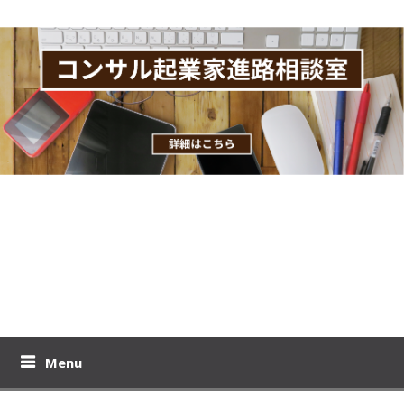
Skip
to
content
おりーのビジブロ！
プロモコンサル下居孝之のブログです。コンサル起業、教育ビジ
ネスの極意を公開！
Menu