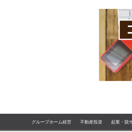
Skip
to
content
プロモコンサル下居孝之のブログ
おりーのビジブロ！
グループホーム経営
不動産投資
起業・脱