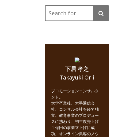
Search
for:
下居 孝之
Takayuki Orii
プロモーションコンサルタ
ント。
大学卒業後、大手通信会
社、コンサル会社を経て独
立。教育事業のプロデュー
スに携わり、初年度売上げ
１億円の事業立上げに成
功。オンライン集客のノウ