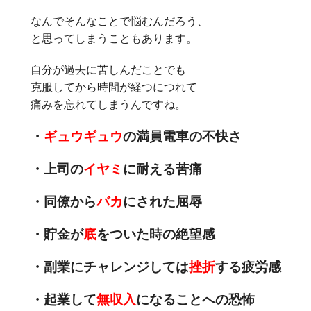
なんでそんなことで悩むんだろう、
と思ってしまうこともあります。
自分が過去に苦しんだことでも
克服してから時間が経つにつれて
痛みを忘れてしまうんですね。
・
ギュウギュウ
の満員電車の不快さ
・上司の
イヤミ
に耐える苦痛
・同僚から
バカ
にされた屈辱
・貯金が
底
をついた時の絶望感
・副業にチャレンジしては
挫折
する疲労感
・起業して
無収入
になることへの恐怖