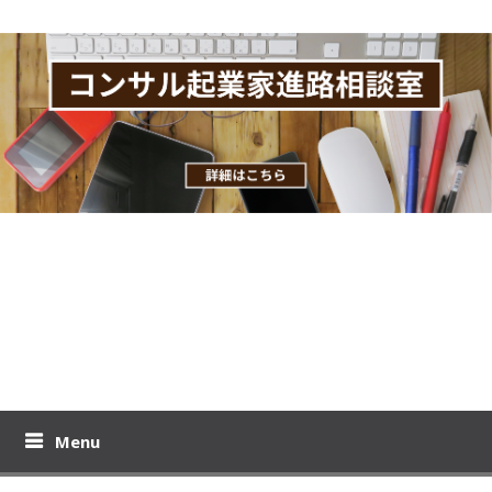
Skip
to
content
おりーのビジブロ！
プロモコンサル下居孝之のブログです。コンサル起業、教育ビジ
ネスの極意を公開！
Menu