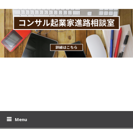
Skip
to
content
おりーのビジブロ！
プロモコンサル下居孝之のブログです。コンサル起業、教育ビジ
ネスの極意を公開！
Menu