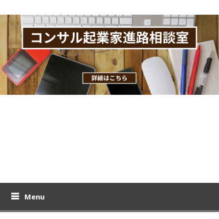
Skip
to
content
おりーのビジブロ！
プロモコンサル下居孝之のブログです。コンサル起業、教育ビジ
ネスの極意を公開！
Menu