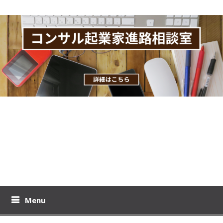
Skip
to
content
おりーのビジブロ！
プロモコンサル下居孝之のブログです。コンサル起業、教育ビジ
ネスの極意を公開！
Menu