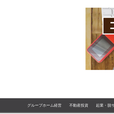
Skip
to
content
プロモコンサル下居孝之のブログ
おりーのビジブロ！
グループホーム経営
不動産投資
起業・脱