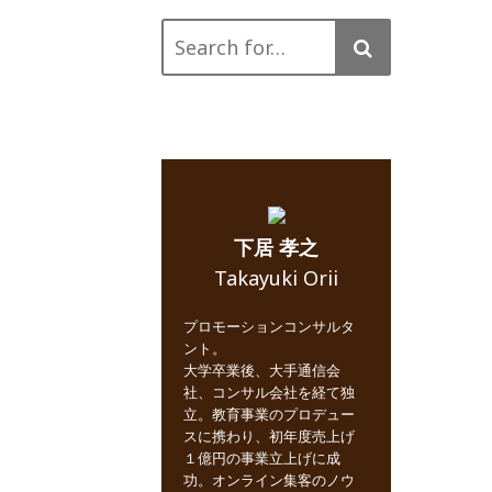
Search
for:
下居 孝之
Takayuki Orii
プロモーションコンサルタ
ント。
大学卒業後、大手通信会
社、コンサル会社を経て独
立。教育事業のプロデュー
スに携わり、初年度売上げ
１億円の事業立上げに成
功。オンライン集客のノウ